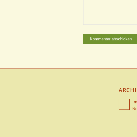
ARCHI
Im
No