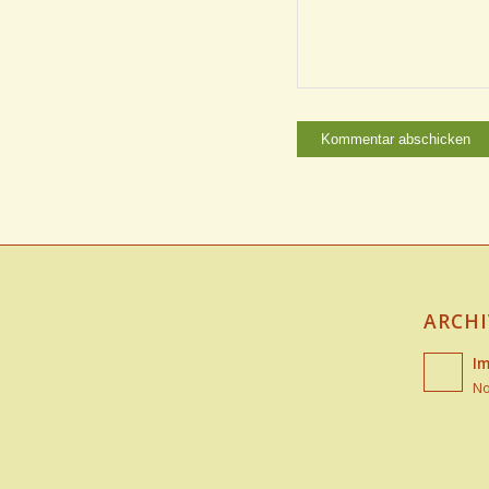
ARCHI
Im
No