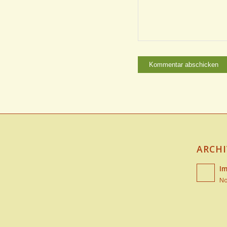
ARCHI
Im
No