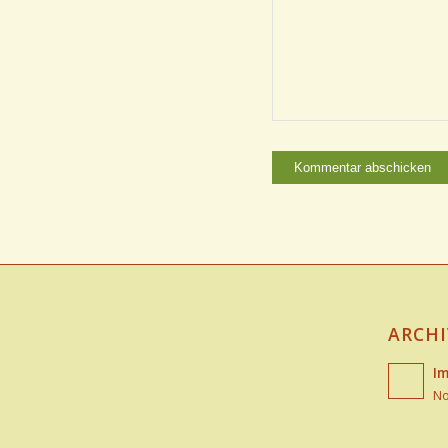
ARCHI
Im
No