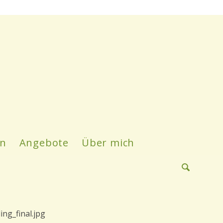
en
Angebote
Über mich
ng_final.jpg